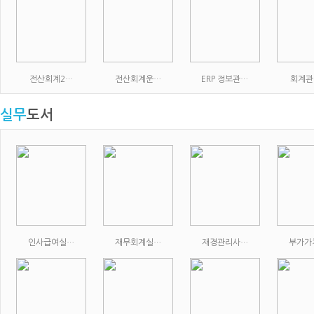
전산회계2…
전산회계운…
ERP 정보관…
회계관
실무
도서
인사급여실…
재무회계실…
재경관리사…
부가가