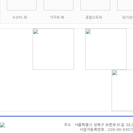
K-IFRS 회…
거꾸로 배…
종합소득세…
원가관
주소 : 서울특별시 성북구 보문로35길 39,(삼선동4가
사업자등록번호 : 209-90-93015