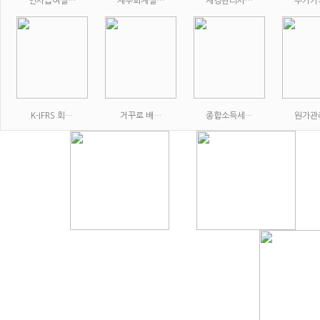
인사급여실…
재무회계실…
재경관리사…
부가가
K-IFRS 회…
거꾸로 배…
종합소득세…
원가관