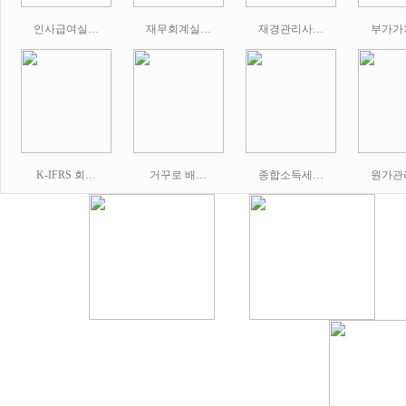
인사급여실…
재무회계실…
재경관리사…
부가가
K-IFRS 회…
거꾸로 배…
종합소득세…
원가관