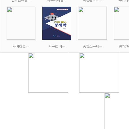
인사급여실…
재무회계실…
재경관리사…
부가가
K-IFRS 회…
거꾸로 배…
종합소득세…
원가관