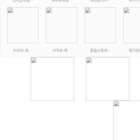
인사급여실…
재무회계실…
재경관리사…
부가가
K-IFRS 회…
거꾸로 배…
종합소득세…
원가관