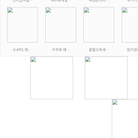
인사급여실…
재무회계실…
재경관리사…
부가가
K-IFRS 회…
거꾸로 배…
종합소득세…
원가관