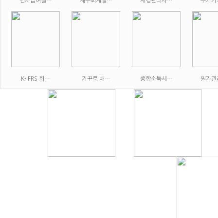
인사급여실…
재무회계실…
재경관리사…
부가가
K-IFRS 회…
거꾸로 배…
종합소득세…
원가관