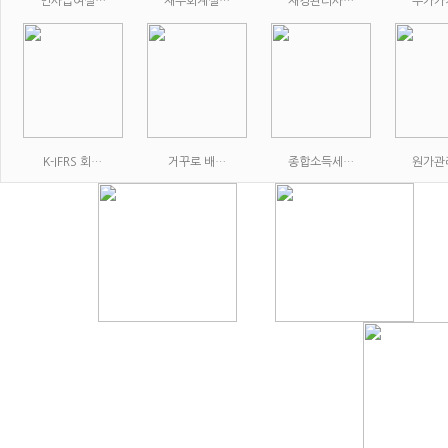
인사급여실…
재무회계실…
재경관리사…
부가가
K-IFRS 회…
거꾸로 배…
종합소득세…
원가관