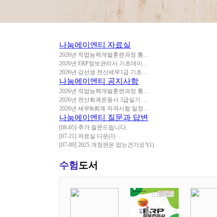
나눔에이엔티
자료실
2026년 직업능력개발훈련과정 통…
2026년 ERP정보관리사 기초데이…
2026년 강선생 전산세무1급 기초…
나눔에이엔티
공지사항
2026년 직업능력개발훈련과정 통…
2026년 전산회계운용사 3급실기 …
2026년 세무&회계 자격시험 일정…
나눔에이엔티
질문과 답변
[08-05] 추가 질문드립니다.
[07-21] 자료실 다운
(1)
[07-09] 2025 개정판은 없는건가요?
(1)
수험
도서