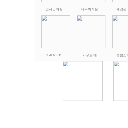
인사급여실…
재무회계실…
재경관
K-IFRS 회…
거꾸로 배…
종합소