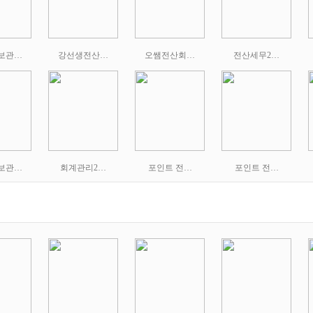
정보관…
강선생전산…
오쌤전산회…
전산세무2…
정보관…
회계관리2…
포인트 전…
포인트 전…