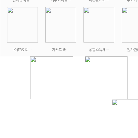
인사급여실…
재무회계실…
재경관리사…
부가가
K-IFRS 회…
거꾸로 배…
종합소득세…
원가관