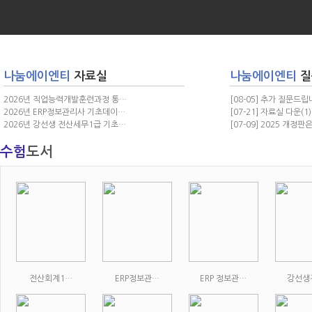
나눔에이엔티
자료실
나눔에이엔티
질
2026년 직업능력개발훈련과정 통…
[08-05] 추가 질문드립
2026년 ERP정보관리사 기초데이…
[07-21] 자료실 다운
(1)
2026년 강선생 전산세무1급 기초…
[07-09] 2025 개정
수험
도서
전산회계1…
ERP정보관…
ERP 정보관…
강선생