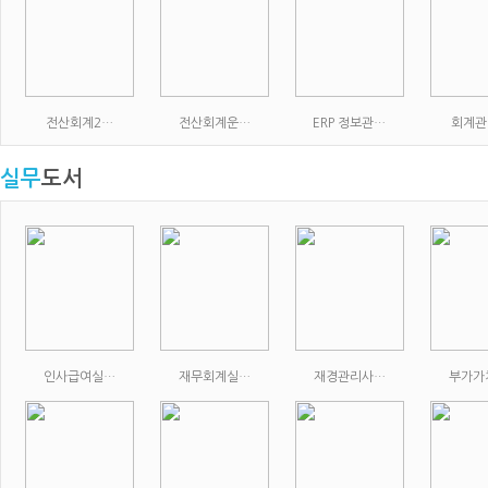
전산회계2…
전산회계운…
ERP 정보관…
회계관
실무
도서
인사급여실…
재무회계실…
재경관리사…
부가가