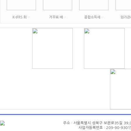
K-IFRS 회…
거꾸로 배…
종합소득세…
원가관
주소 : 서울특별시 성북구 보문로35길 39,(삼선동4가
사업자등록번호 : 209-90-93015